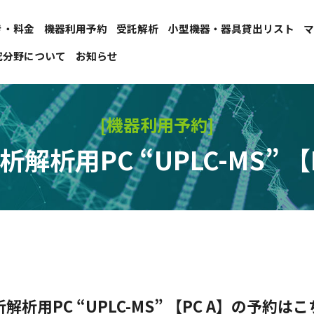
き・料金
機器利用予約
受託解析
小型機器・器具貸出リスト
究分野について
お知らせ
[機器利用予約]
解析用PC “UPLC-MS” 【
解析用PC “UPLC-MS” 【PC A】の予約は